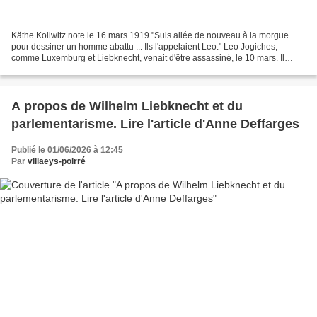
Käthe Kollwitz note le 16 mars 1919 "Suis allée de nouveau à la morgue
pour dessiner un homme abattu ... Ils l'appelaient Leo." Leo Jogiches,
comme Luxemburg et Liebknecht, venait d'être assassiné, le 10 mars. Il
menait un combat commun avec Rosa Luxemburg...
A propos de Wilhelm Liebknecht et du
parlementarisme. Lire l'article d'Anne Deffarges
Publié le 01/06/2026 à 12:45
Par
villaeys-poirré