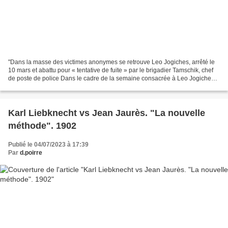
"Dans la masse des victimes anonymes se retrouve Leo Jogiches, arrêté le
10 mars et abattu pour « tentative de fuite » par le brigadier Tamschik, chef
de poste de police Dans le cadre de la semaine consacrée à Leo Jogiches,
en commémoration de son assassinat...
Karl Liebknecht vs Jean Jaurès. "La nouvelle
méthode". 1902
Publié le 04/07/2023 à 17:39
Par
d.poirre