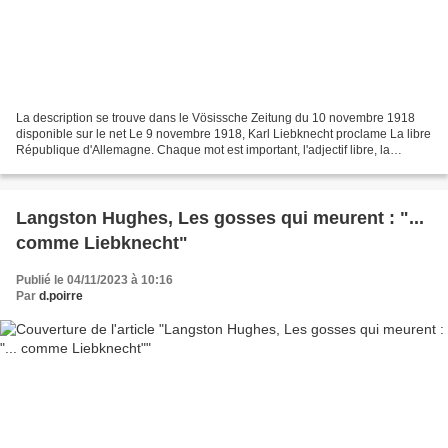
La description se trouve dans le Vösissche Zeitung du 10 novembre 1918
disponible sur le net Le 9 novembre 1918, Karl Liebknecht proclame La libre
République d'Allemagne. Chaque mot est important, l'adjectif libre, la
mention d'Allemagne et non allemande...
Langston Hughes, Les gosses qui meurent : "...
comme Liebknecht"
Publié le 04/11/2023 à 10:16
Par
d.poirre