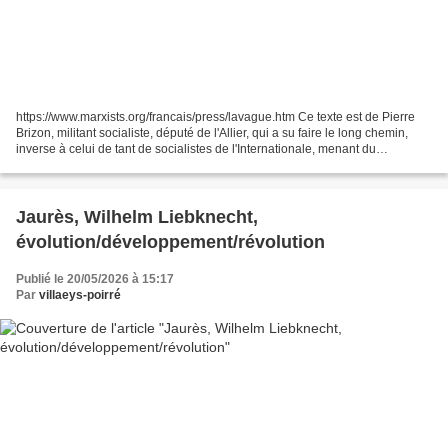
https://www.marxists.org/francais/press/lavague.htm Ce texte est de Pierre
Brizon, militant socialiste, député de l'Allier, qui a su faire le long chemin,
inverse à celui de tant de socialistes de l'Internationale, menant du
socialisme de guerre en août...
Jaurès, Wilhelm Liebknecht,
évolution/développement/révolution
Publié le 20/05/2026 à 15:17
Par
villaeys-poirré