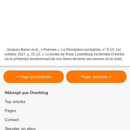
- Jacques Baron et al., « Poèmes », La Révolution surréaliste, n° 9-10, 1er
octobre 1927, p. 21-22. « La tombe de Rosa Luxemburg est fermée O tombe
où le printemps bouleversant de nos âmes déverse ses amours et sa réalité
Une tombe est fermée et tant...
< Page précédente
Page suivante >
Hébergé par Overblog
Top articles
Pages
Contact
Signaler un abus