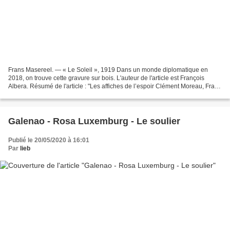
Frans Masereel. — « Le Soleil », 1919 Dans un monde diplomatique en
2018, on trouve cette gravure sur bois. L'auteur de l'article est François
Albera. Résumé de l'article : "Les affiches de l’espoir Clément Moreau, Frans
Masereel, Félix Vallotton… à partir...
Galenao - Rosa Luxemburg - Le soulier
Publié le 20/05/2020 à 16:01
Par
lieb