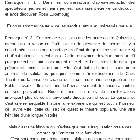
Remarque n° 1 : Dans les conversations d'après-spectacle, des
spectateurs, jeunes et moins jeunes, nous disent être venus découvrir
et avoir découvert Rosa Luxemburg.
Et nous sommes heureux de les sentir si émus et intéressés par elle.
Remarque n° 2 : Ce spectacle pas plus que les autres de la Quinzaine,
même pas la venue de Gatti, n'a eu de présence de médias (il y a
quand même eu un bon reportage en début de quinzaine sur France 3)
et d'institutionnels stéphanois
. Cette quinzaine devenue mois a dû
pratiquement se faire hors argent officiel et hors intérêt de ceux qui
prétendent animer la culture. Elle s'est faite de liens tissés entre
artistes, de solidarités pratiques comme l'investissement du Chok
Théâtre ou la prise en charge de la communication sérigraphiée par
Petits Travaux. Elle s'est faite de l'investissement de chacun à hauteur
de ses possibilités. Résultat inouï: un mois de manifestations
impliquant plus de cent intervenants directs ou indirects. La quinzaine,
c'est une remarquable histoire, une expérience qui est tout à l'honneur
de l'autre ville, celle qui sait ce qu'est le théâtre populaire, une ville
héritière d'une longue histoire.
Mais c'est une histoire qui n'existe que par la fragillisation totale des
artistes qui l'animent et la font vivre.
C'est pour nous une chose inadmissible et douloureuse à constater.