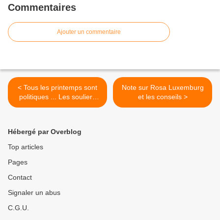
Commentaires
Ajouter un commentaire
< Tous les printemps sont
Note sur Rosa Luxemburg
politiques ... Les souliers
et les conseils >
rouges, la résonance d'un
spectacle de la quinzaine
Rosa Luxemburg à Saint-
Hébergé par Overblog
Etienne. Des prisonnières
arrivent en détention ...
Top articles
Pages
Contact
Signaler un abus
C.G.U.