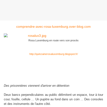
comprendre-avec-rosa-luxemburg.over-blog.com
Rosa Luxemburg en route vers son procès
Les souliers rouges
http://quinzainerosaluxemburg.blogspot.fr/
Les Souliers rouges
–
Traces fragmentaires de la correspondance de Rosa
Sabrina
Luxemburg et son expérience de la prison, mises en scène par
Lorre,
Dider Hominal
Marie
Josiane Carle, Dominique
avec
et
B,
Chenet, Catherine Séon, Cathy Albert-Spader, Émilie Weiss.
Des prisonnières viennent d'arriver en détention
Deux bancs perpendiculaires au public délimitent un espace, tour à tour
cour, fouille, cellule ... Un pupitre au fond dans un coin ... Des consoles
et des instruments de l'autre côté.