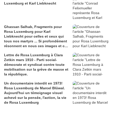
Luxemburg et Karl Liebknecht
Ghassan Salhab, Fragments pour
Rosa Luxemburg pour Karl
Liebknecht pour celles et ceux qui
tous nos martyrs ... Si profondément
résonnent en nous ces images et ces
mots uniques et nous pensons aux
Lettre de Rosa Luxemburg à Clara
30 000 morts de Palestine. Nouvelle et
Zetkin mars 1910 - Parti social-
effroyable boucherie.
démocrate et syndicat contre toute
mobilisation sur la grève de masse et
la république.
Un documentaire interdit en 1973!
Rosa Luxemburg de Marcel Blüwal.
Aujourd'hui un témoignage visuel
achevé sur la pensée, l'action, la vie
de Rosa Luxemburg