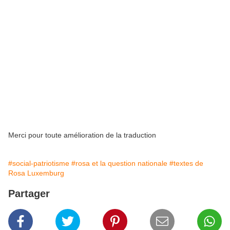
déterminent et expliquent la physionomie politique des différentes
classes.
Mais l’on nous compare pour conclure avec Achille Loria, et en
mettant sur le même plan Loria et Marx, l’on nous achève en
nous rabaissant au niveau de vulgaires libres-échangistes
comme Ricardo. Cependant, au vu des échantillons des notions
défendues par le très honorable camarade concernant la
conception matérialiste de l’histoire, nous nous consolons en
nous disant qu’il ne pensait vraisemblablement pas à mal, la
terrible formule semblant être pour lui-même une équation à
quatre inconnues.
Merci pour toute amélioration de la traduction
#social-patriotisme
#rosa et la question nationale
#textes de
Rosa Luxemburg
Partager