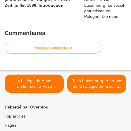
Zeit, juillet 1896. Introduction.
Commentaires
Ajouter un commentaire
< Le legs de Hans
Rosa Luxemburg. A propos
Diefenbach à Rosa
de la tactique de la social-
Luxemburg. "Car ma
démocratie polonaise, 25
merveilleuse amie, pour ce
juillet 1896. 1ère partie
qui concerne l'économie
(inédit en français) >
Hébergé par Overblog
privée ne montre peut-être
pas autant de génie qu'en
Top articles
économie politique ... ". Un
Pages
document unique.