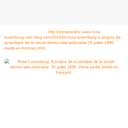
Pour lire la 1ère partie
:
http://comprendre-avec-rosa-
luxemburg.over-blog.com/2016/01/rosa-luxemburg-a-propos-de-
la-tactique-de-la-social-democratie-polonaise-25-juillet-1896-
inedit-en-francais.html
Tactique de la social-démocratie polonaise
article paru dans Vorwärts, N° 72, du 25 juillet 1896
Texte allemand : dans Gesammelte Werke,
Dietz Verlag, Editions 1981, P 52 à 56